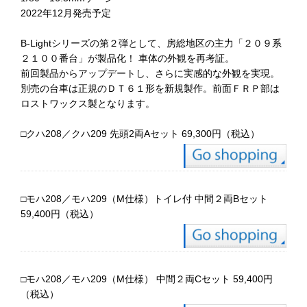
2022年12月発売予定
B-Lightシリーズの第２弾として、房総地区の主力「２０９系
２１００番台」が製品化！ 車体の外観を再考証。
前回製品からアップデートし、さらに実感的な外観を実現。
別売の台車は正規のＤＴ６１形を新規製作。前面ＦＲＰ部は
ロストワックス製となります。
□クハ208／クハ209 先頭2両Aセット 69,300円（税込）
□モハ208／モハ209（M仕様）トイレ付 中間２両Bセット
59,400円（税込）
□モハ208／モハ209（M仕様） 中間２両Cセット 59,400円
（税込）