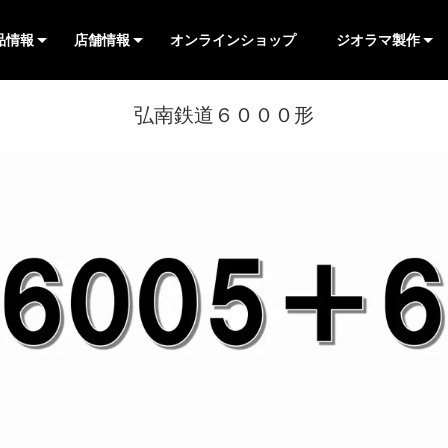
品情報
店舗情報
オンラインショップ
ジオラマ製作
製品
ャレンジシリーズ
Lightシリーズ
/JR
/私鉄(第三セクタ
営店限定品
ーツ
/その他
有楽町店
池袋店
横浜店
大阪店
車両在庫表
▷TOP
▶店舗別在庫表
▷TOP
▶店舗別在庫表
▷TOP
▶店舗別在庫表
▷TOP
▶店舗別在庫表
ハンダ付け工作
▷
▷
▷
▷
▷
▷
▷
▷
▷
▷
▷
▷
▷
▷
▷
▷
▷
▷
▷
▷
弘南鉄道６０００形
>