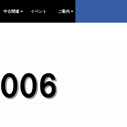
中古関連
イベント
ご案内
予約状況
車両
カツミ部品
エンドウ部品
他社部品
予約状況
車両
カツミ部品
エンドウ部品
他社部品
予約状況
車両
カツミ部品
エンドウ部品
他社部品
予約状況
車両
カツミ部品
エンドウ部品
他社部品
ご案内
在宅・宅配買取
認定中古
おしらせ
キハE130を作る
クモハ123-5.6を作る
▷会社案内
▷採用情報
▷お問合せ
▷第１回
▷第２回
▷第３回
▷第４回
▷第５回
▷第６回
▷第１回
▷第２回
▷第３回
▷第４回
▷第５回
▷第６回