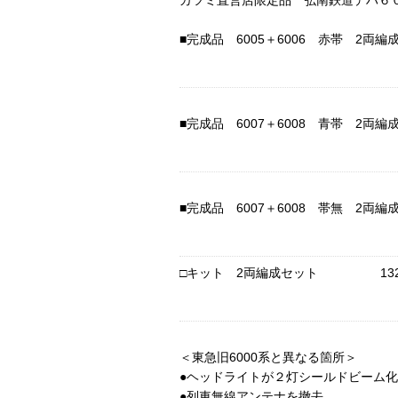
カツミ直営店限定品 弘南鉄道デハ６００
■完成品 6005＋6006 赤帯 2
■完成品 6007＋6008 青帯 2
■完成品 6007＋6008 帯無 2
□キット 2両編成セット 132,
＜東急旧6000系と異なる箇所＞
●ヘッドライトが２灯シールドビーム
●列車無線アンテナを撤去。