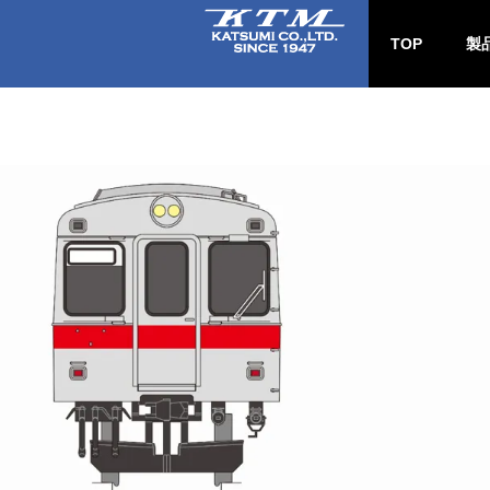
TOP
製
新
チ
B-
国鉄
公営
直
パ
工具
ー)