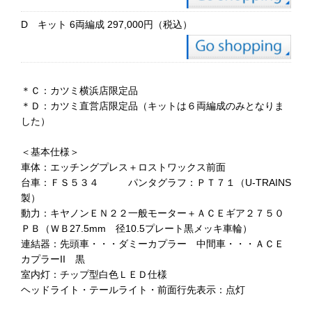
D キット 6両編成 297,000円（税込）
＊Ｃ：カツミ横浜店限定品
＊Ｄ：カツミ直営店限定品（キットは６両編成のみとなりま
した）
＜基本仕様＞
車体：エッチングプレス＋ロストワックス前面
台車：ＦＳ５３４ パンタグラフ：ＰＴ７１（U-TRAINS
製）
動力：キヤノンＥＮ２２一般モーター＋ＡＣＥギア２７５０
ＰＢ（ＷＢ27.5mm 径10.5プレート黒メッキ車輪）
連結器：先頭車・・・ダミーカプラー 中間車・・・ＡＣＥ
カプラーII 黒
室内灯：チップ型白色ＬＥＤ仕様
ヘッドライト・テールライト・前面行先表示：点灯