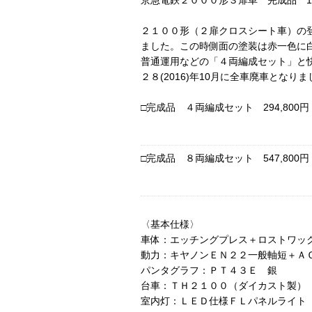
京急電鉄２０００形３扉車 完成品 1/8
２１００形（２扉クロスシート車）の登
ました。この時側面の塗装は赤一色に白
普通運用などの「４両編成セット」と
２８(2016)年10月に全車廃車となり
□完成品 ４両編成セット 294,800
□完成品 ８両編成セット 547,800
〈基本仕様〉
車体：エッチングプレス＋ロストワッ
動力：キヤノンＥＮ２２一般軸短＋ＡＣＥ
パンタグラフ：ＰＴ４３Ｅ 銀
台車：ＴＨ２１００（ダイカスト製）
室内灯：ＬＥＤ仕様ＦＬパネルライト