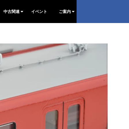
中古関連
イベント
ご案内
予約状況
車両
カツミ部品
エンドウ部品
他社部品
予約状況
車両
カツミ部品
エンドウ部品
他社部品
予約状況
車両
カツミ部品
エンドウ部品
他社部品
予約状況
車両
カツミ部品
エンドウ部品
他社部品
ご案内
在宅・宅配買取
認定中古
おしらせ
キハE130を作る
クモハ123-5.6を作る
▷会社案内
▷採用情報
▷お問合せ
▷第１回
▷第２回
▷第３回
▷第４回
▷第５回
▷第６回
▷第１回
▷第２回
▷第３回
▷第４回
▷第５回
▷第６回