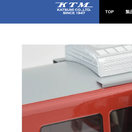
TOP
製
新
チ
B-
国鉄
公営
直
パ
工具
ー)