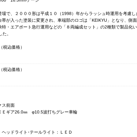
0 16.5mmゲージ
場で、２０００形は平成１０（1998）年からラッシュ時運用を考慮
帯が入った塗装に変更され、車端部のロゴは「KEIKYU」となり、側
快特・エアポート急行運用などの「８両編成セット」の2種類で製品化
ました。
円（税込価格）
円（税込価格）
クス前面
ギア26.0㎜ φ10.5波打ちグレー車輪
 ヘッドライト･テールライト：ＬＥＤ