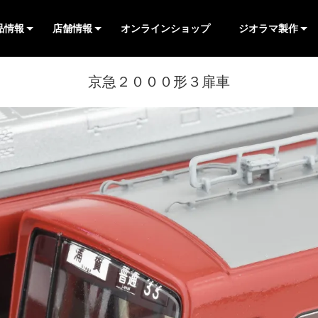
品情報
店舗情報
オンラインショップ
ジオラマ製作
製品
ャレンジシリーズ
Lightシリーズ
/JR
/私鉄(第三セクタ
営店限定品
ーツ
/その他
有楽町店
池袋店
横浜店
大阪店
車両在庫表
▷TOP
▶店舗別在庫表
▷TOP
▶店舗別在庫表
▷TOP
▶店舗別在庫表
▷TOP
▶店舗別在庫表
ハンダ付け工作
▷
▷
▷
▷
▷
▷
▷
▷
▷
▷
▷
▷
▷
▷
▷
▷
▷
▷
▷
▷
京急２０００形３扉車
>