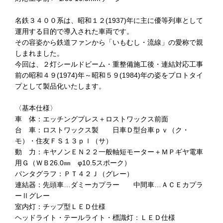
名鉄３４００系は、昭和１２(1937)年に主に優等列車として
運用する目的で導入された車両です。
その容姿から鉄道ファンから「いもむし・流線」の愛称で親
しまれました。
今回は、２灯シールドビーム・重整備施工後・連結対応工事
前の昭和４９(1974)年～昭和５９(1984)年の姿をプロトタイ
プとして製品化いたします。
〈基本仕様〉
車 体：エッチングプレス＋ロストワックス前面
台 車：ロストワックス製 日車Ｄ型台車ｐｖ（ク・
モ）・住友ＦＳ１３ｐｌ（サ）
動 力：キヤノンＥＮ２２一般軸短モーター＋ＭＰギヤ電車
用Ｇ（ＷＢ26.0㎜ φ10.5スポーク）
パンタグラフ：ＰＴ４２Ｊ（グレー）
連結器：先頭車…ダミーカプラー 中間車…ＡＣＥカプラ
ーⅡグレー
室内灯：チップ型ＬＥＤ仕様
ヘッドライト・テールライト・標識灯：ＬＥＤ仕様