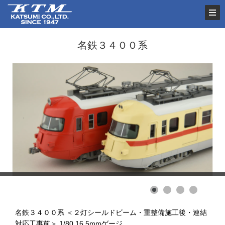
名鉄３４００系
名鉄３４００系 ＜２灯シールドビーム・重整備施工後・連結
対応工事前＞ 1/80 16.5mmゲージ