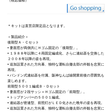
（税込価格）
＊キットは直営店限定品となります。
＜製品紹介＞
後期型Ａ・Ｃセット
• 妻面窓が両側共にＨゴム固定の「後期型」。
• １９８８年以降に４両固定編成化、さらに連結器を交換した
２００８年以降の姿を再現。
• 追加設置された方向幕、独特な運転台撤去部の外観を忠実に
再現。
• バンドン式連結器を付属、阪神なんば線開業前後の雰囲気も
楽しめます。
前期型５００１編成Ｂ・Ｄセット
• 妻面窓が２段サッシ＋Ｈゴム固定の「前期型」。
• トップナンバーの５００１編成。
• 連結器が密連型、前照灯がＬＥＤ化された晩年の姿を再現。
• 追加設置された方向幕、独特な運転台撤去部の外観を忠実に